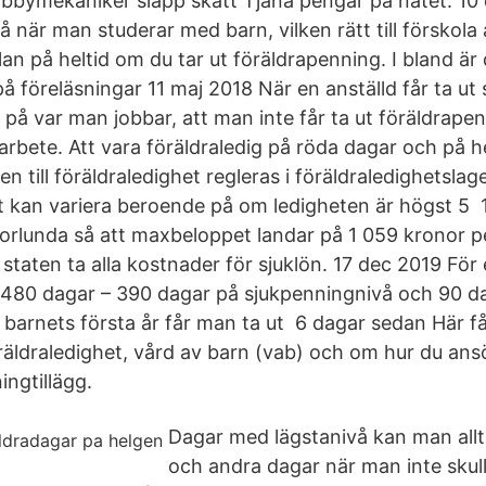
obbymekaniker slapp skatt Tjäna pengar på nätet. 10 
 när man studerar med barn, vilken rätt till förskola a
an på heltid om du tar ut föräldrapenning. I bland är
å föreläsningar 11 maj 2018 När en anställd får ta u
på var man jobbar, att man inte får ta ut föräldrapen
arbete. Att vara föräldraledig på röda dagar och på he
n till föräldraledighet regleras i föräldraledighetsla
t kan variera beroende på om ledigheten är högst 5
orlunda så att maxbeloppet landar på 1 059 kronor p
 staten ta alla kostnader för sjuklön. 17 dec 2019 För
t 480 dagar – 390 dagar på sjukpenningnivå och 90 d
 barnets första år får man ta ut 6 dagar sedan Här f
öräldraledighet, vård av barn (vab) och om hur du an
ingtillägg.
Dagar med lägstanivå kan man allti
och andra dagar när man inte skull