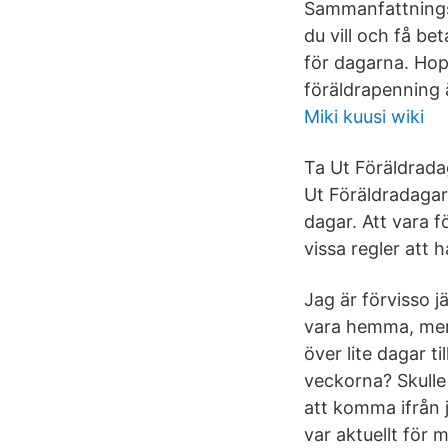
Sammanfattningsv
du vill och få be
för dagarna. Hopp
föräldrapenning 
Miki kuusi wiki
Ta Ut Föräldrada
Ut Föräldradagar
dagar. Att vara f
vissa regler att hå
Jag är förvisso j
vara hemma, men 
över lite dagar t
veckorna? Skulle 
att komma ifrån 
var aktuellt för 