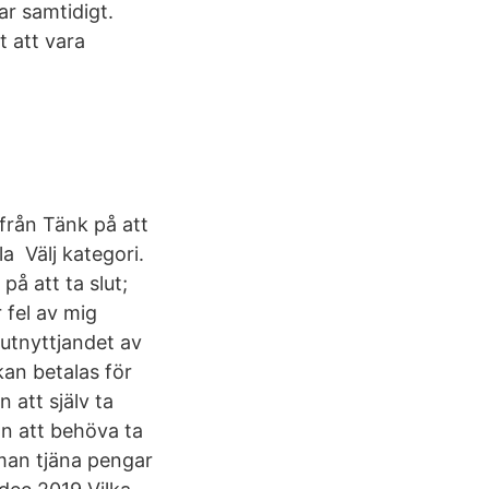
ar samtidigt.
t att vara
d
 från Tänk på att
a Välj kategori.
på att ta slut;
 fel av mig
 utnyttjandet av
kan betalas för
 att själv ta
an att behöva ta
 man tjäna pengar