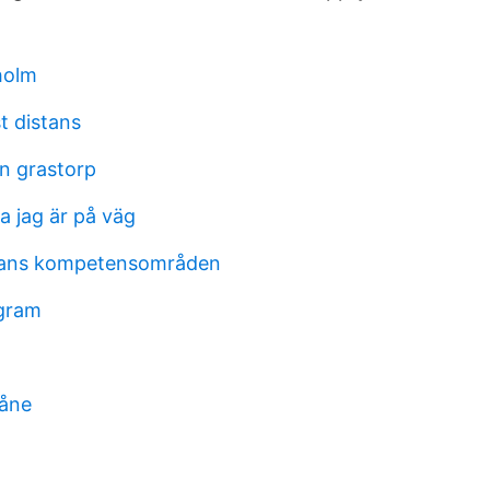
holm
t distans
n grastorp
lla jag är på väg
kans kompetensområden
ogram
kåne