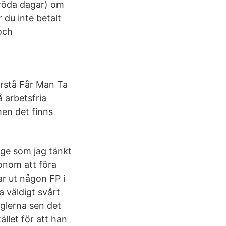
 röda dagar) om
r du inte betalt
 och
örstå Får Man Ta
 arbetsfria
men det finns
änge som jag tänkt
honom att föra
ar ut någon FP i
a väldigt svårt
eglerna sen det
ället för att han