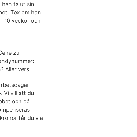
 han ta ut sin
ghet. Tex om han
 i 10 veckor och
 Gehe zu:
 Handynummer:
 Aller vers.
arbetsdagar i
Vi vill att du
bbet och på
kompenseras
kronor får du via