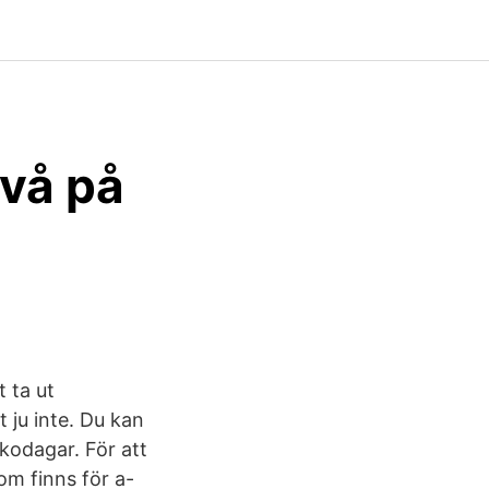
ivå på
 ta ut
 ju inte. Du kan
kodagar. För att
om finns för a-