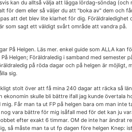
is kan du alltså välja att lägga lördag-söndag (och
talt för dem eller så väljer du att "boka av" dem och få
as att det blev lite klarhet för dig. Föräldraledighet
är som sagt ett väldigt svårt område att vandra på.
gar På Helgen. Läs mer. enkel guide som ALLA kan f
 På Helgen; Föräldraledig i samband med semester på
öräldraledig på röda dagar och på helgen är möjligt, 
lla sig.
äkligt stolt över att få mina 240 dagar att räcka så l
ekonomin skulle bli bättre ifall jag kunde övertala 
ill mig. Får man ta ut FP på helgen bara om man inte t
nog vara bättre för mig isåfall med för det kan ju var
jobbet efter exakt 6 timmar. OM de inte har ändrat r
mig, så måste man ta ut fp dagen före helgen Knep: ist