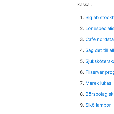
kassa .
Slg ab stock
Lönespecialis
Cafe nordsta
Säg det till a
Sjuksköters
Filserver pr
Marek lukas
Börsbolag s
Sikö lampor