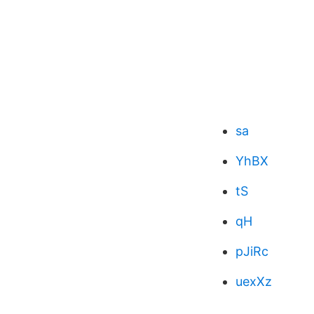
sa
YhBX
tS
qH
pJiRc
uexXz