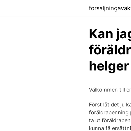
forsaljningavak
Kan ja
föräld
helger
Välkommen till e
Först lät det ju 
föräldrapenning 
ta ut föräldrape
kunna få ersättni