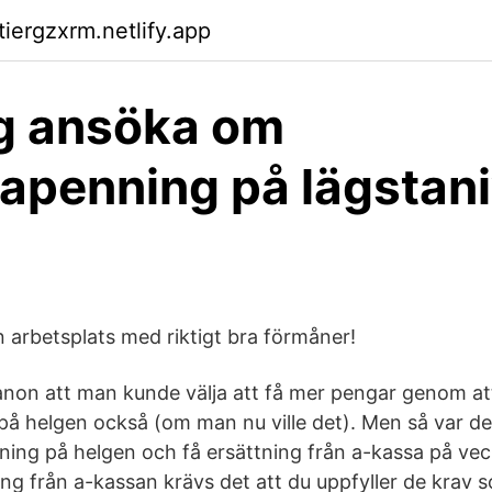
tiergzxrm.netlify.app
g ansöka om
rapenning på lägstan
n arbetsplats med riktigt bra förmåner!
kanon att man kunde välja att få mer pengar genom att
på helgen också (om man nu ville det). Men så var det
nning på helgen och få ersättning från a-kassa på vec
ng från a-kassan krävs det att du uppfyller de krav s