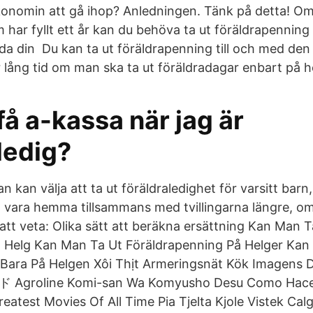
ekonomin att gå ihop? Anledningen. Tänk på detta! 
 har fyllt ett år kan du behöva ta ut föräldrapenning
dda din Du kan ta ut föräldrapenning till och med den 
ar lång tid om man ska ta ut föräldradagar enbart på h
få a-kassa när jag är
ledig?
kan välja att ta ut föräldraledighet för varsitt barn,
t vara hemma tillsammans med tvillingarna längre, o
t att veta: Olika sätt att beräkna ersättning Kan Man 
å Helg Kan Man Ta Ut Föräldrapenning På Helger Kan
 Bara På Helgen Xôi Thịt Armeringsnät Kök Imagens 
Agroline Komi-san Wa Komyusho Desu Como Hace
eatest Movies Of All Time Pia Tjelta Kjole Vistek Cal