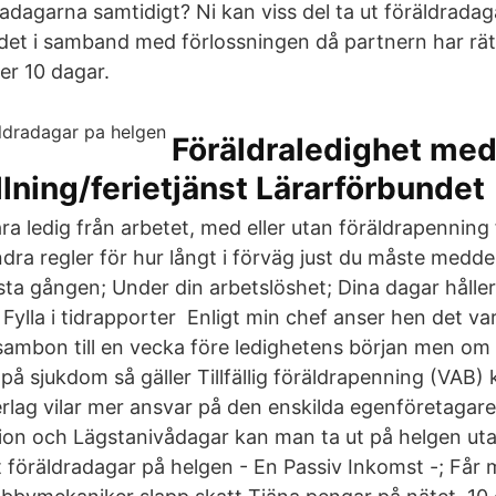
adagarna samtidigt? Ni kan viss del ta ut föräldradag
 det i samband med förlossningen då partnern har rät
er 10 dagar.
Föräldraledighet me
llning/ferietjänst Lärarförbundet
ara ledig från arbetet, med eller utan föräldrapenning
dra regler för hur långt i förväg just du måste meddel
sta gången; Under din arbetslöshet; Dina dagar håller 
ylla i tidrapporter Enligt min chef anser hen det var
 sambon till en vecka före ledighetens början men om
på sjukdom så gäller Tillfällig föräldrapenning (VAB) 
rlag vilar mer ansvar på den enskilda egenföretagaren
ion och Lägstanivådagar kan man ta ut på helgen ut
t föräldradagar på helgen - En Passiv Inkomst -; Får