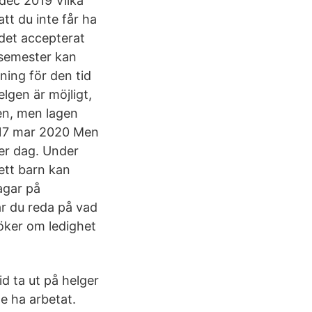
dec 2019 Vilka
tt du inte får ha
 det accepterat
t semester kan
ning för den tid
lgen är möjligt,
gen, men lagen
 17 mar 2020 Men
er dag. Under
 ett barn kan
agar på
år du reda på vad
söker om ledighet
d ta ut på helger
e ha arbetat.