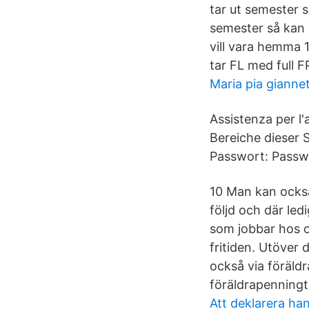
tar ut semester s
semester så kan 
vill vara hemma 
tar FL med full 
Maria pia gianne
Assistenza per l'
Bereiche dieser 
Passwort: Passwo
10 Man kan också
följd och där led
som jobbar hos o
fritiden. Utöver
också via föräldr
föräldrapenningt
Att deklarera ha