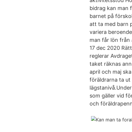
aktivitetsstöd H
bidrag kan man få
barnet på förskol
att ta med barn p
variera beroende 
man får lön från 
17 dec 2020 Rätte
reglerar Avdrage
taket räknas ann
april och maj ska
föräldrarna ta u
lägstanivå.Under
som gäller vid f
och föräldrapenn