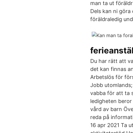
man ta ut föräldr
Dels kan ni göra
föräldraledig und
ferieanstä
Du har rätt att v
det kan finnas an
Arbetslös för för
Jobb utomlands; F
vabba för att ta
ledigheten beror 
vård av barn Öve
reda på informat
16 apr 2021 Ta u