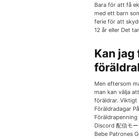
Bara för att få 
med ett barn som
ferie för att sky
12 år eller Det t
Kan jag 
föräldra
Men eftersom man 
man kan välja at
föräldrar. Viktig
Föräldradagar P
Föräldrapenning
Discord 配信モード 
Bebe Patrones Gr