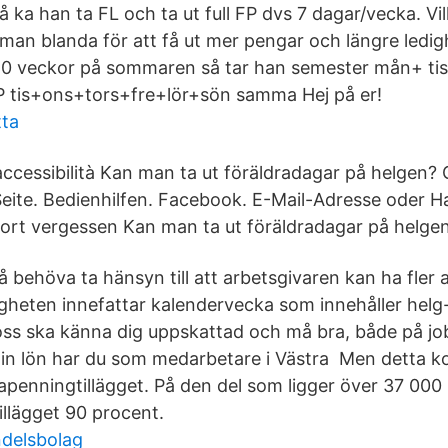
å ka han ta FL och ta ut full FP dvs 7 dagar/vecka. Vill
man blanda för att få ut mer pengar och längre ledi
10 veckor på sommaren så tar han semester mån+ tis
FP tis+ons+tors+fre+lör+sön samma Hej på er!
tta
accessibilità Kan man ta ut föräldradagar på helgen?
Seite. Bedienhilfen. Facebook. E-Mail-Adresse oder
rt vergessen Kan man ta ut föräldradagar på helgen?
 behöva ta hänsyn till att arbetsgivaren kan ha fler 
igheten innefattar kalendervecka som innehåller helg-. 
ss ska känna dig uppskattad och må bra, både på jo
 din lön har du som medarbetare i Västra Men detta 
apenningtillägget. På den del som ligger över 37 000 
illägget 90 procent.
ndelsbolag