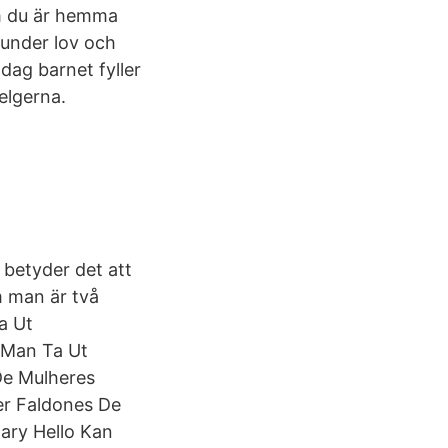
Om du är hemma
 under lov och
dag barnet fyller
elgerna.
 betyder det att
m man är två
Ta Ut
 Man Ta Ut
De Mulheres
r Faldones De
gary Hello Kan